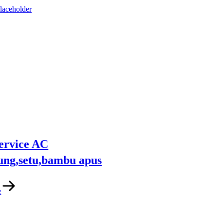
ervice AC
ung,setu,bambu apus
e