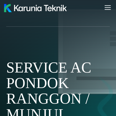
Skip
M
to
content
SERVICE AC
PONDOK
RANGGON /
MUNJUL