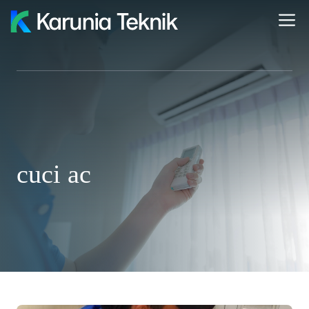
Skip
M
to
content
cuci ac