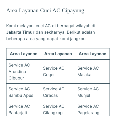
Area Layanan Cuci AC Cipayung
Kami melayani cuci AC di berbagai wilayah di
Jakarta Timur
dan sekitarnya. Berikut adalah
beberapa area yang dapat kami jangkau:
Area Layanan
Area Layanan
Area Layanan
Service AC
Service AC
Service AC
Arundina
Ceger
Malaka
Cibubur
Service AC
Service AC
Service AC
Bambu Apus
Ciracas
Munjul
Service AC
Service AC
Service AC
Bantarjati
Cilangkap
Pagelarang