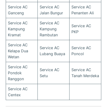
Service AC
Service AC
Service AC
Ganceng
Jalan Bungur
Penanten Ali
Service AC
Service AC
Service AC
Kampung
Kampung
PKP
Kramat
Rambutan
Service AC
Service AC
Service AC
Kelapa Dua
Lubang Buaya
Poncol
Wetan
Service AC
Service AC
Service AC
Pondok
Setu
Tanah Merdeka
Ranggon
Service AC
Centex