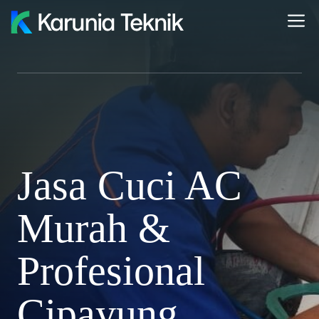
Skip
M
to
content
Jasa Cuci AC
Murah &
Profesional
Cipayung,