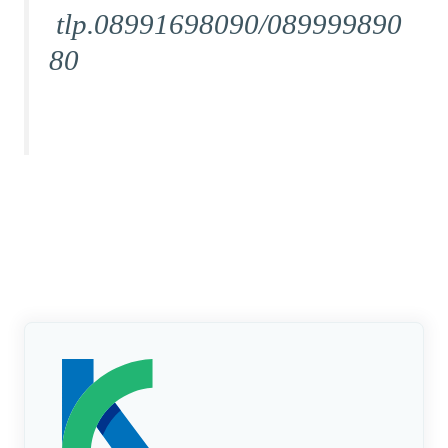
tlp.08991698090/089999890
80