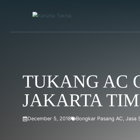
Skip
to
content
TUKANG AC 
JAKARTA TI
December 5, 2018
Bongkar Pasang AC
,
Jasa 