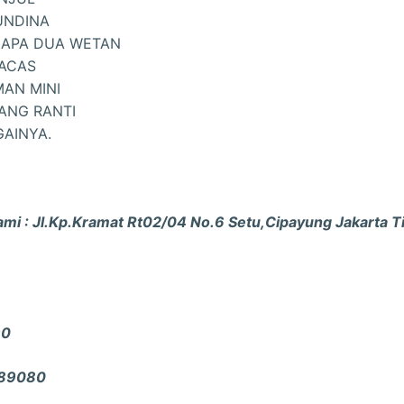
UNDINA
LAPA DUA WETAN
RACAS
MAN MINI
NANG RANTI
GAINYA.
ami : Jl.Kp.Kramat Rt02/04 No.6 Setu,Cipayung Jakarta 
90
89080