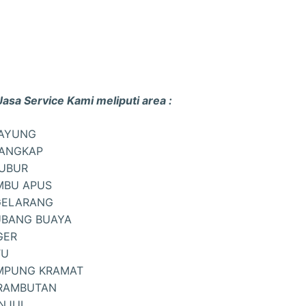
asa Service Kami meliputi area :
PAYUNG
LANGKAP
BUBUR
MBU APUS
GELARANG
UBANG BUAYA
GER
TU
AMPUNG KRAMAT
.RAMBUTAN
NJUL