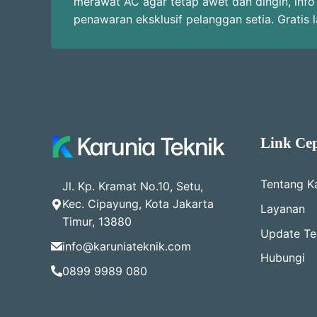
merawat AC agar tetap awet dan dingin, info
penawaran eksklusif pelanggan setia. Gratis 
Link Ce
Tentang K
Jl. Kp. Kramat No.10, Setu,
Kec. Cipayung, Kota Jakarta
Layanan
Timur, 13880
Update Ter
info@karuniateknik.com
Hubungi
0899 9989 080