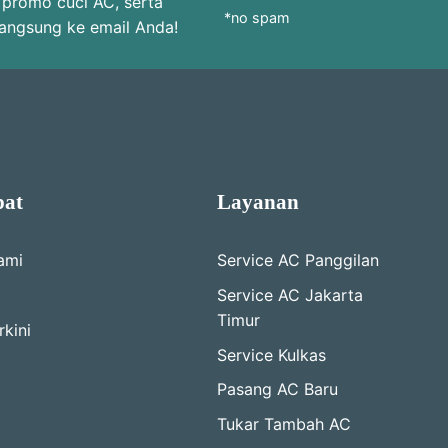
 promo cuci AC, serta
*no spam
langsung ke email Anda!
pat
Layanan
ami
Service AC Panggilan
Service AC Jakarta
Timur
kini
Service Kulkas
Pasang AC Baru
Tukar Tambah AC