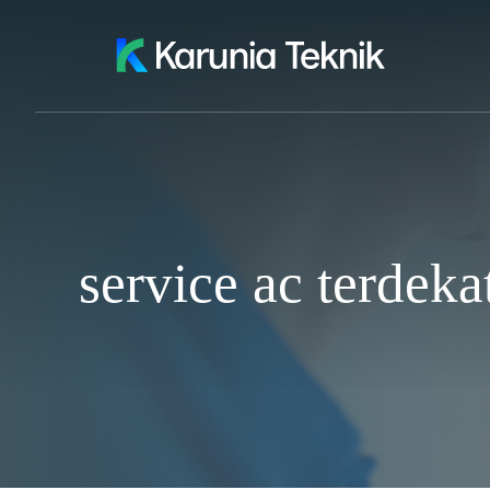
Skip
to
content
service ac terdek