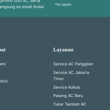
 promo cuci AC, serta
*no spam
langsung ke email Anda!
pat
Layanan
ami
Service AC Panggilan
Service AC Jakarta
Timur
kini
Service Kulkas
Pasang AC Baru
Tukar Tambah AC