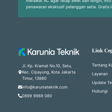
merawat AC agar tetap awet dan dingin, info
penawaran eksklusif pelanggan setia. Gratis 
Link Ce
Tentang K
Jl. Kp. Kramat No.10, Setu,
Kec. Cipayung, Kota Jakarta
Layanan
Timur, 13880
Update Ter
info@karuniateknik.com
Hubungi
0899 9989 080