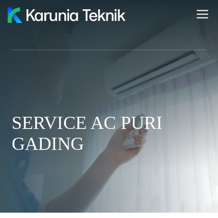
Skip
M
to
content
SERVICE AC PURI
GADING