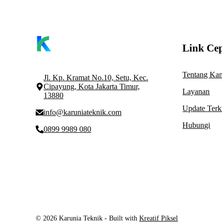
Link Ce
Tentang Ka
Jl. Kp. Kramat No.10, Setu, Kec.
Cipayung, Kota Jakarta Timur,
Layanan
13880
Update Terk
info@karuniateknik.com
Hubungi
0899 9989 080
© 2026 Karunia Teknik - Built with
Kreatif Piksel