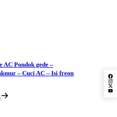
ce AC Pondok gede –
kmur – Cuci AC – Isi freon
e