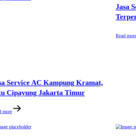
Jasa S
Terpe
Read mor
sa Service AC Kampung Kramat,
tu Cipayung Jakarta Timur
d more