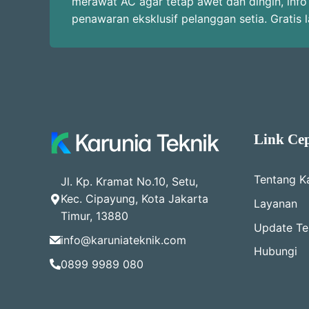
merawat AC agar tetap awet dan dingin, info
penawaran eksklusif pelanggan setia. Gratis 
Link Ce
Tentang K
Jl. Kp. Kramat No.10, Setu,
Kec. Cipayung, Kota Jakarta
Layanan
Timur, 13880
Update Ter
info@karuniateknik.com
Hubungi
0899 9989 080