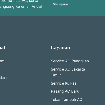
 promo cuci AC, serta
*no spam
langsung ke email Anda!
pat
Layanan
ami
Service AC Panggilan
Service AC Jakarta
Timur
kini
Service Kulkas
Pasang AC Baru
Tukar Tambah AC