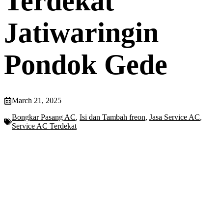
Terdekat
Jatiwaringin
Pondok Gede
March 21, 2025
Bongkar Pasang AC
,
Isi dan Tambah freon
,
Jasa Service AC
,
Service AC Terdekat