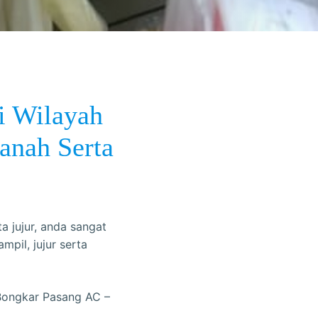
i Wilayah
anah Serta
 jujur, anda sangat
pil, jujur serta
 Bongkar Pasang AC –