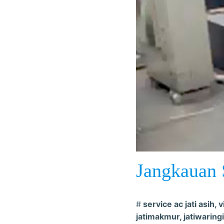
Jangkauan 
#
service ac jati asih, 
jatimakmur, jatiwaring