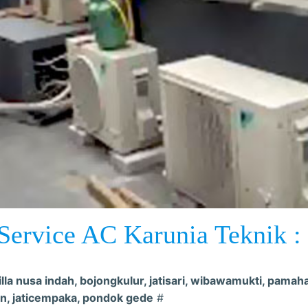
Service AC Karunia Teknik :
villa nusa indah, bojongkulur, jatisari, wibawamukti, pamah
in, jaticempaka, pondok gede
#