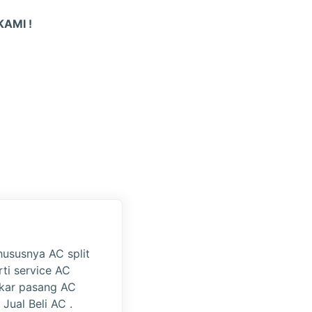
AMI !
hususnya AC split
rti service AC
gkar pasang AC
 Jual Beli AC .