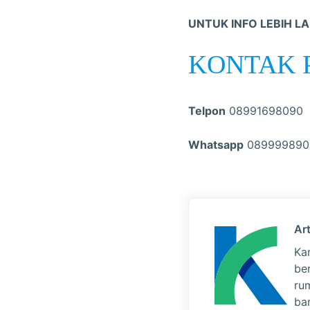
UNTUK INFO LEBIH L
KONTAK 
Telpon
08991698090
Whatsapp
089999890
Art
Ka
be
ru
bar