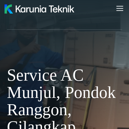
Skip
M
to
content
Service AC
Munjul, Pondok
Ranggon,
Cilangkap