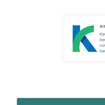
Art
Ka
be
ru
bar