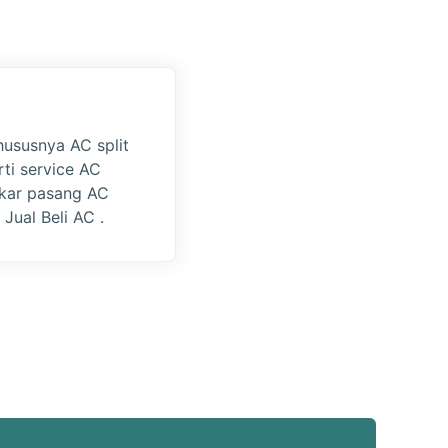
hususnya AC split
rti service AC
gkar pasang AC
 Jual Beli AC .