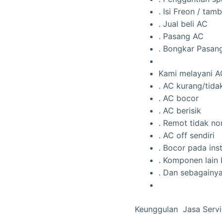
. Isi Freon / tam
. Jual beli AC
. Pasang AC
. Bongkar Pasan
Kami melayani A
. AC kurang/tida
. AC bocor
. AC berisik
. Remot tidak no
. AC off sendiri
. Bocor pada ins
. Komponen lain 
. Dan sebagainy
Keunggulan Jasa Servi