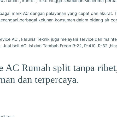
 AC rumah , kantor , ruko hingga sekolahan.Menerima perb
bagai merk AC dengan pelayanan yang cepat dan akurat. T
nangani berbagai keluhan konsumen dalam bidang air con
ervice AC , karunia Teknik juga melayani service dan main
, Jual beli AC, Isi dan Tambah Freon R-22, R-410, R-32 ,hi
e AC Rumah split tanpa ribet,
man dan terpercaya.
art part