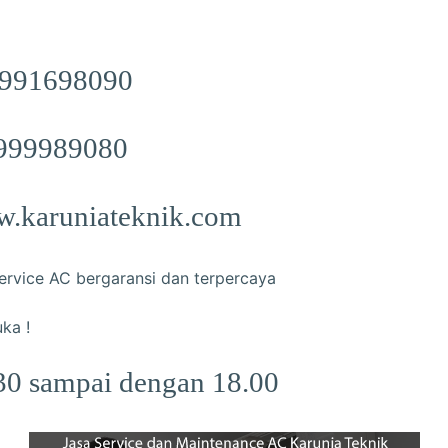
91698090
8999989080
.karuniateknik.com
ervice AC bergaransi dan terpercaya
uka !
.30 sampai dengan 18.00