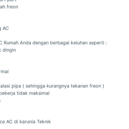
bah freon
g AC
C Rumah Anda dengan berbagai keluhan seperti :
k dingin
rmal
talasi pipa ( sehingga kurangnya tekanan freon )
bekerja tidak maksimal
a
ce AC di karunia Teknik