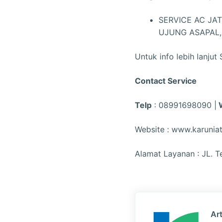
SERVICE AC JA
UJUNG ASAPAL
Untuk info lebih lanju
Contact Service
Telp
: 08991698090 |
W
Website : www.karunia
Alamat Layanan : JL. 
Art