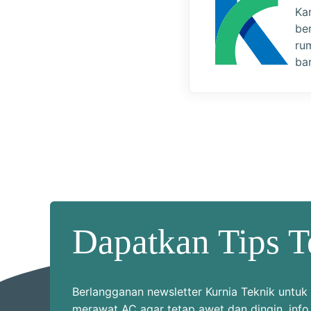
Ka
be
ru
bar
Dapatkan Tips T
Berlangganan newsletter Kurnia Teknik unt
merawat AC agar tetap awet dan dingin, info