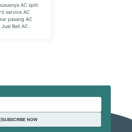
hususnya AC split
rti service AC
gkar pasang AC
 Jual Beli AC .
SUBSCRIBE NOW