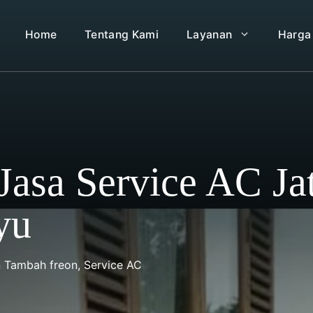
Home
Tentang Kami
Layanan
Harga
asa Service AC Ja
yu
n Tambah freon
,
Service AC