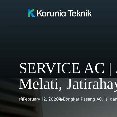
Skip
to
content
SERVICE AC | J
Melati, Jatiraha
February 12, 2020
Bongkar Pasang AC
,
Isi da