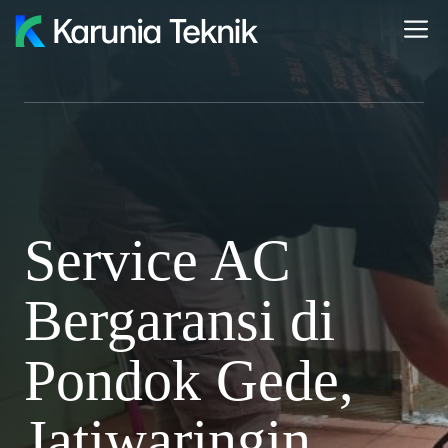
Skip
M
to
content
Service AC
Bergaransi di
Pondok Gede,
Jatiwaringin