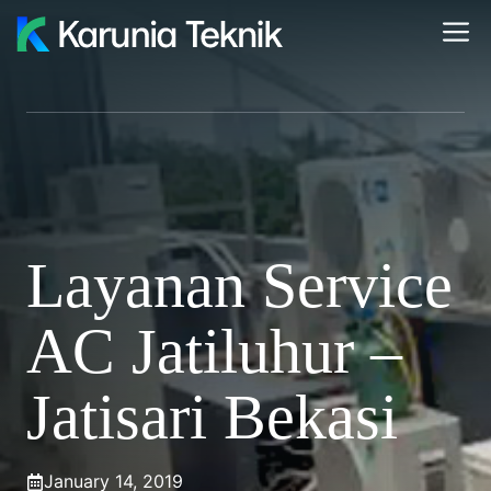
Skip
M
to
content
Layanan Service
AC Jatiluhur –
Jatisari Bekasi
January 14, 2019