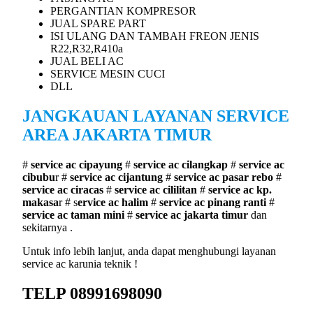
PERGANTIAN KOMPRESOR
JUAL SPARE PART
ISI ULANG DAN TAMBAH FREON JENIS
R22,R32,R410a
JUAL BELI AC
SERVICE MESIN CUCI
DLL
JANGKAUAN LAYANAN SERVICE
AREA JAKARTA TIMUR
#
service ac cipayung
#
service ac cilangkap
#
service ac
cibubu
r #
service ac cijantung
#
service ac pasar rebo
#
service ac ciracas
#
service ac cililitan
#
service ac kp.
makasa
r # s
ervice ac halim
#
service ac pinang ranti
#
service ac taman mini
#
service ac jakarta timur
dan
sekitarnya .
Untuk info lebih lanjut, anda dapat menghubungi layanan
service ac karunia teknik !
TELP 08991698090