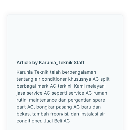
M
U
R
w
w
w
.
k
a
Article by Karunia_Teknik Staff
r
Karunia Teknik telah berpengalaman
u
tentang air conditioner khususnya AC split
n
berbagai merk AC terkini. Kami melayani
i
jasa service AC seperti service AC rumah
a
rutin, maintenance dan pergantian spare
t
part AC, bongkar pasang AC baru dan
e
bekas, tambah freon/isi, dan instalasi air
k
conditioner, Jual Beli AC .
n