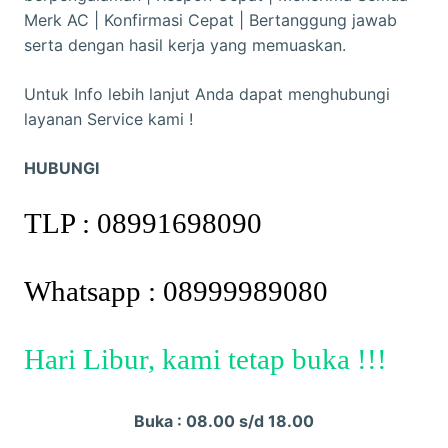
B
Merk AC | Konfirmasi Cepat | Bertanggung jawab
A
serta dengan hasil kerja yang memuaskan.
N
G
Untuk Info lebih lanjut Anda dapat menghubungi
B
layanan Service kami !
U
A
HUBUNGI
Y
A
TLP : 08991698090
J
A
Whatsapp : 08999989080
K
A
R
Hari Libur, kami tetap buka !!!
T
A
T
Buka : 08.00 s/d 18.00
I