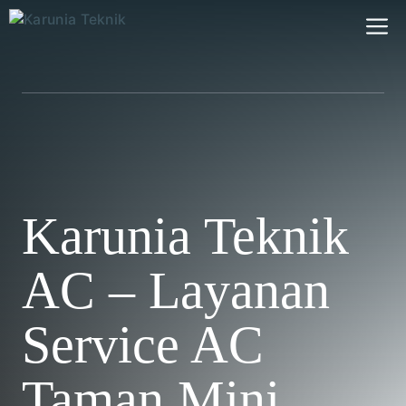
Skip
M
to
content
Karunia Teknik
AC – Layanan
Service AC
Taman Mini,