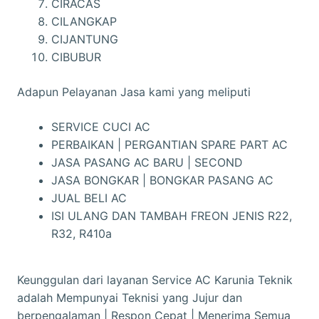
CIRACAS
I
CILANGKAP
K
CIJANTUNG
A
CIBUBUR
N
A
Adapun Pelayanan Jasa kami yang meliputi
C
T
SERVICE CUCI AC
A
PERBAIKAN | PERGANTIAN SPARE PART AC
M
JASA PASANG AC BARU | SECOND
A
JASA BONGKAR | BONGKAR PASANG AC
N
JUAL BELI AC
M
ISI ULANG DAN TAMBAH FREON JENIS R22,
I
R32, R410a
N
I
|
Keunggulan dari layanan Service AC Karunia Teknik
L
adalah Mempunyai Teknisi yang Jujur dan
U
berpengalaman | Respon Cepat | Menerima Semua