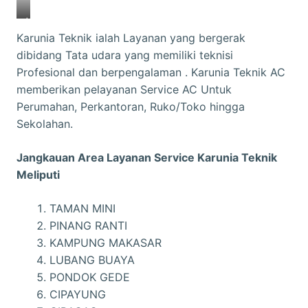
J
Karunia Teknik ialah Layanan yang bergerak
A
dibidang Tata udara yang memiliki teknisi
S
Profesional dan berpengalaman . Karunia Teknik AC
A
memberikan pelayanan Service AC Untuk
S
Perumahan, Perkantoran, Ruko/Toko hingga
E
Sekolahan.
R
V
Jangkauan Area Layanan Service Karunia Teknik
I
Meliputi
C
E
TAMAN MINI
|
PINANG RANTI
P
KAMPUNG MAKASAR
E
LUBANG BUAYA
R
PONDOK GEDE
B
CIPAYUNG
A