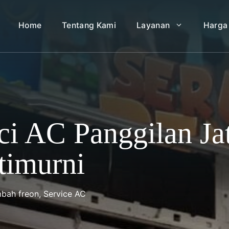
Home
Tentang Kami
Layanan
Harga
ci AC Panggilan Ja
timurni
mbah freon
,
Service AC