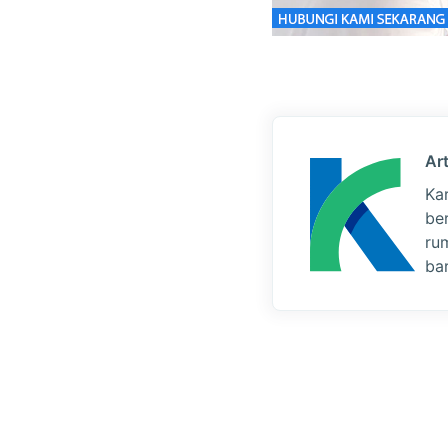
Art
Ka
be
ru
bar