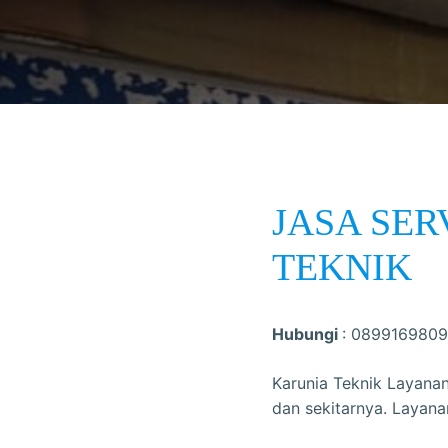
JASA SER
TEKNIK
Hubungi
: 0899169809
Karunia Teknik Layana
dan sekitarnya. Layan