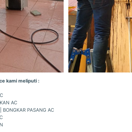
e kami meliputi :
AC
IKAN AC
| BONGKAR PASANG AC
AC
ON