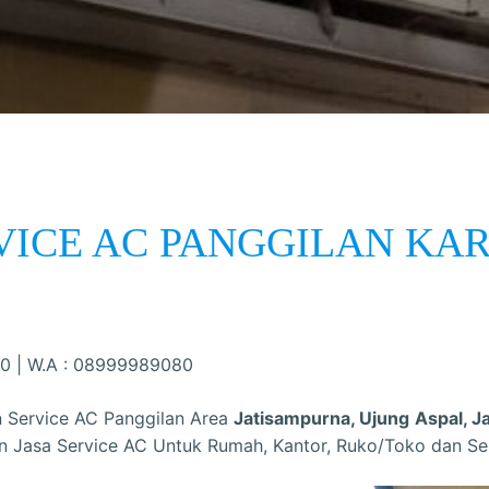
VICE AC PANGGILAN KA
0 | W.A : 08999989080
n Service AC Panggilan Area
Jatisampurna, Ujung
Aspal, J
an Jasa Service AC Untuk Rumah, Kantor, Ruko/Toko dan Se