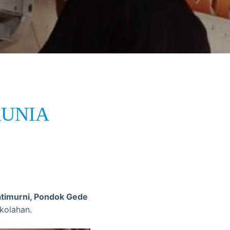
RUNIA
atimurni, Pondok Gede
kolahan.