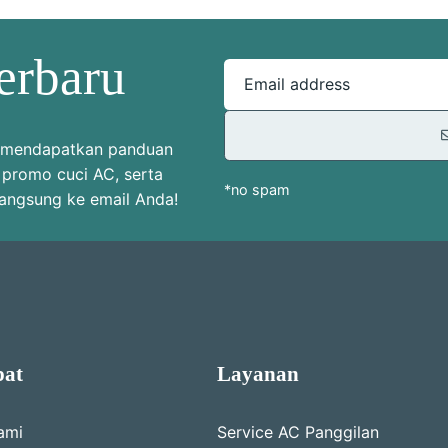
erbaru
Email address
uk mendapatkan panduan
 promo cuci AC, serta
*no spam
langsung ke email Anda!
pat
Layanan
ami
Service AC Panggilan