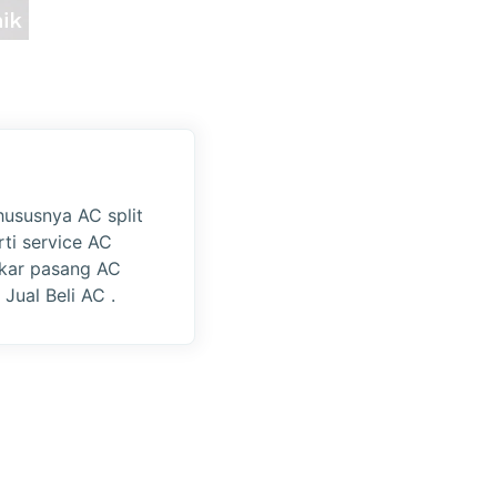
hususnya AC split
rti service AC
gkar pasang AC
 Jual Beli AC .