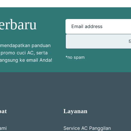
erbaru
Email address
uk mendapatkan panduan
 promo cuci AC, serta
*no spam
langsung ke email Anda!
pat
Layanan
ami
Service AC Panggilan