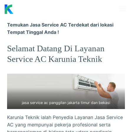
Skip
M
to
content
Temukan Jasa Service AC Terdekat dari lokasi
Tempat Tinggal Anda !
Selamat Datang Di Layanan
Service AC Karunia Teknik
jasa service ac panggilan jakarta timur dan bekasi
Karunia Teknik ialah Penyedia Layanan Jasa Service
AC yang mempunyai pekerja profesional serta
berpengalaman di bidang tata udara pendingin