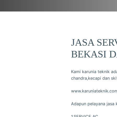
JASA SER
BEKASI D
Kami karunia teknik ad
chandra,kecapi dan skit
www.karuniateknik.co
Adapun pelayana jasa k
1.SERVICE AC