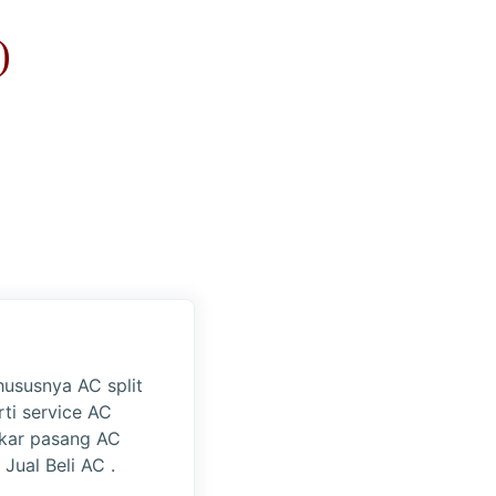
)
hususnya AC split
rti service AC
gkar pasang AC
 Jual Beli AC .