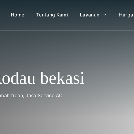
Home
Tentang Kami
Layanan
Harga
 kodau bekasi
mbah freon
,
Jasa Service AC