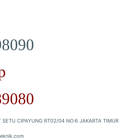
98090
p
89080
T SETU CIPAYUNG RT02/04 NO:6 JAKARTA TIMUR
eknik.com