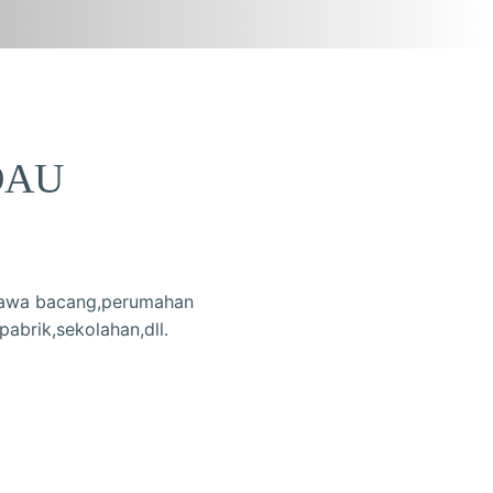
DAU
,rawa bacang,perumahan
pabrik,sekolahan,dll.