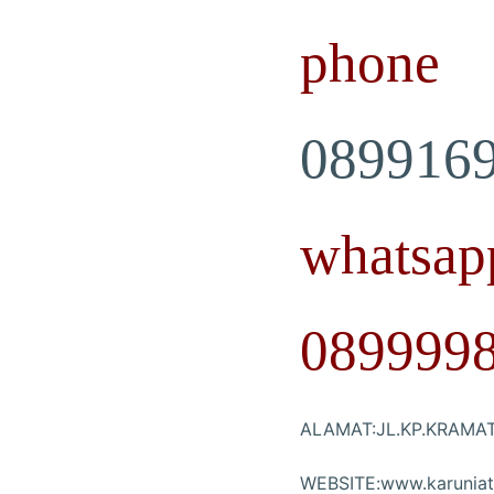
phone
089916
whatsap
089999
ALAMAT:JL.KP.KRAMA
WEBSITE:www.karuniat