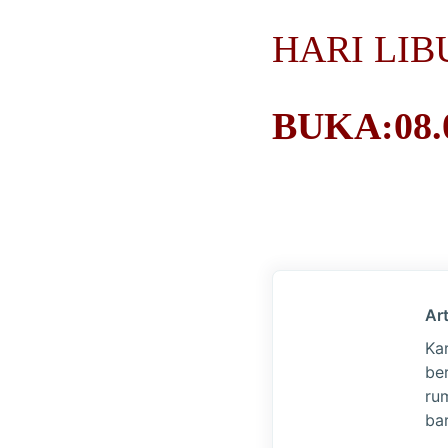
HARI LIB
BUKA:08.0
Art
Ka
be
ru
bar