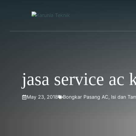
Skip
to
content
jasa service ac
May 23, 2018
Bongkar Pasang AC
,
Isi dan Ta