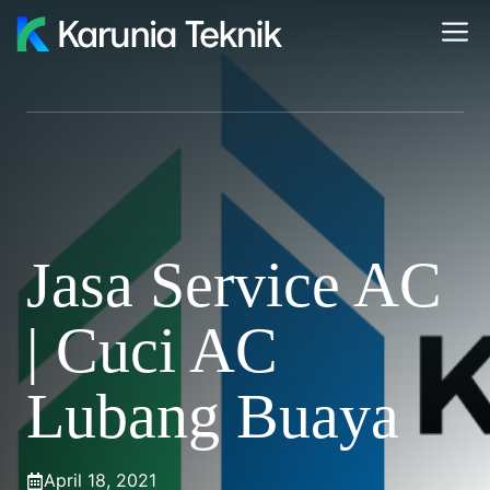
Skip
M
to
content
Jasa Service AC
| Cuci AC
Lubang Buaya
April 18, 2021