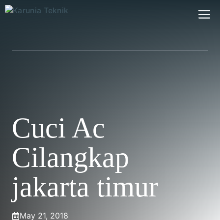
Skip
M
to
content
Cuci Ac
Cilangkap
jakarta timur
May 21, 2018